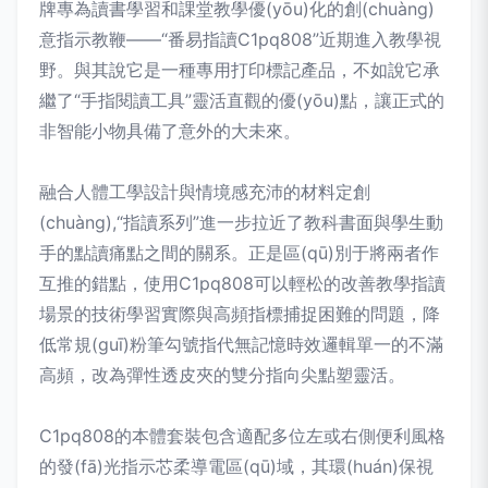
牌專為讀書學習和課堂教學優(yōu)化的創(chuàng)
意指示教鞭——“番易指讀C1pq808”近期進入教學視
野。與其說它是一種專用打印標記產品，不如說它承
繼了“手指閱讀工具”靈活直觀的優(yōu)點，讓正式的
非智能小物具備了意外的大未來。
融合人體工學設計與情境感充沛的材料定創
(chuàng),“指讀系列”進一步拉近了教科書面與學生動
手的點讀痛點之間的關系。正是區(qū)別于將兩者作
互推的錯點，使用C1pq808可以輕松的改善教學指讀
場景的技術學習實際與高頻指標捕捉困難的問題，降
低常規(guī)粉筆勾號指代無記憶時效邏輯單一的不滿
高頻，改為彈性透皮夾的雙分指向尖點塑靈活。
C1pq808的本體套裝包含適配多位左或右側便利風格
的發(fā)光指示芯柔導電區(qū)域，其環(huán)保視