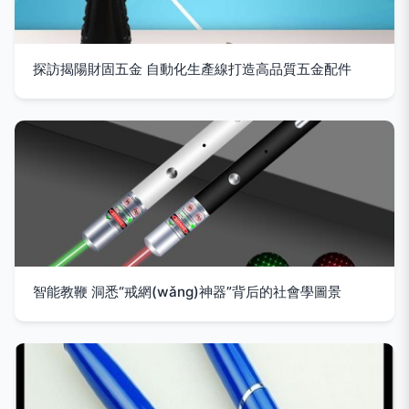
探訪揭陽財固五金 自動化生產線打造高品質五金配件
智能教鞭 洞悉“戒網(wǎng)神器”背后的社會學圖景