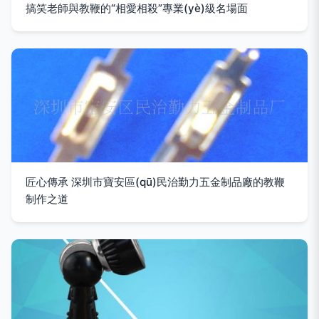
搞笑老師與教鞭的“相愛相殺”專業(yè)級名場面
匠心傳承 深圳市寶安區(qū)民治勤力五金制品廠的教鞭
制作之道