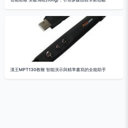
漢王MPT130教鞭 智能演示與精準書寫的全能助手