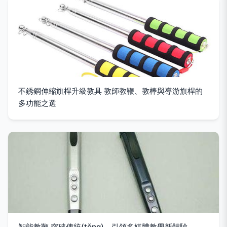
不銹鋼伸縮旗桿升級教具 教師教鞭、教棒與導游旗桿的
多功能之選
智能教鞭 突破傳統(tǒng)，引領多媒體教學新體驗