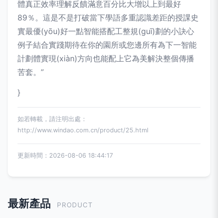
體真正效率理解反饋滿意百分比大增以上到最好
89％。這是不是打破當下學語多重認識差距的授課史
實最優(yōu)好一點智能搭配工整規(guī)劃的小訣心
例子結合實踐期待在你的園所或您邊所有為下一智能
計劃體實現(xiàn)方向也能配上它為美解決整個傳播
苦套。”
}
如若轉載，請注明出處：
http://www.windao.com.cn/product/25.html
更新時間：2026-08-06 18:44:17
最新產品
PRODUCT