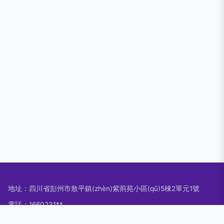
地址：四川省彭州市敖平鎮(zhèn)紫荊苑小區(qū)5棟2單元1號
電話：1660231**