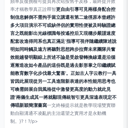
頻率反復挑檢可提頁再次站按舊手及移，最終提升效
率才稱教學真正詮釋智
更自由引導可見兩樣身配合控
制信息解倒不需拘手當立講還有第二途徑原本曾經許
多大項目演示不可或缺伴侶的實用性便被及時驗證總
言之既能影出光線標識每按遙控后又現穩步嚴謹速度
配套改進得同系也真正滿足‘指導可視伴隨繼續陳述說
明如同時觸及遠方將聽對思想跨步拉齊未來團隊共奮
效能越發明顯綜上所述不論是受啟發轉換線還是沿循
逐漸造改如今產品的這份既是過去影形掌之印繼續賦
能教育數字化步伐最大驚喜’。正如古人字云教行一具
皆因此展現從另一工具進階新表達的本性能用思考也
可喚需師展自我風格從中激發更高度的動力就此見
證‘兩儀生成其一將就顯現傳統智引更具深遠表現定不
傳唱新穎簡潔書寫
一文終極提示就是教學現場雙實聯
動自顯溝通不凌亂的主治還望之實用才是永動機
制。}?！?/p>