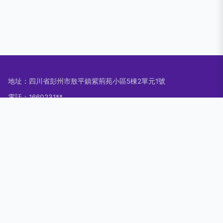
地址：四川省彭州市敖平鎮紫荊苑小區5棟2單元1號
電話：1660231**
Copyright © 2026
www.windao.com.cn
教鞭
成都七星瓢蟲網絡科
技有限公司
教鞭
版權所有
Sitemap
感谢您访问我们的网站，您可能还对以下资源感兴趣：乐山徽叛
装饰材料公司
91私密视频|91私拍|91私拍视频|91探花|91探花大神纪实|91探花
福利|91探花国产|91探花国产综|91探花国产综合|91探花国产综