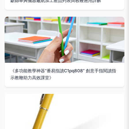
獻縣華興儀器廠紙加工產品列表與教鞭應用詳解
《多功能教學神器“番易指讀C1pq808” 創意手指閱讀指
示教鞭助力高效課堂》